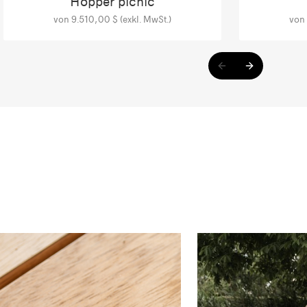
Hopper picnic
von 9.510,00 $ (exkl. MwSt.)
von 