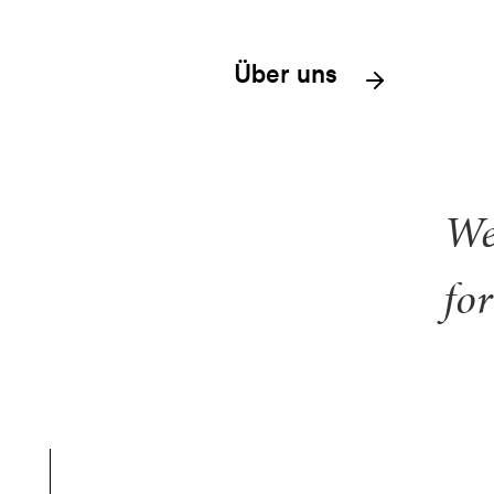
Über uns
We
for