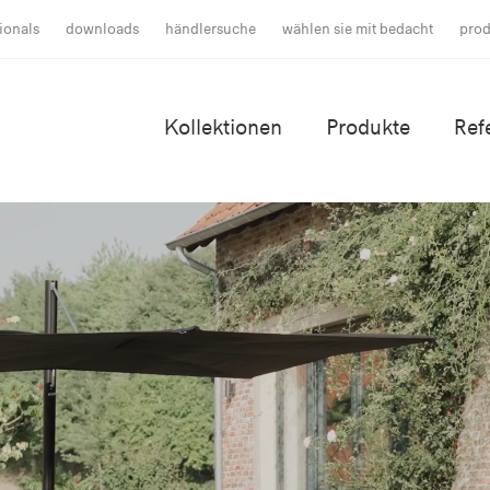
ionals
downloads
händlersuche
wählen sie mit bedacht
prod
Kollektionen
Produkte
Ref