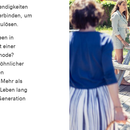
endigkeiten
verbinden, um
zulösen.
een in
 einer
thode?
öhnlicher
en
 Mehr als
 Leben lang
Generation