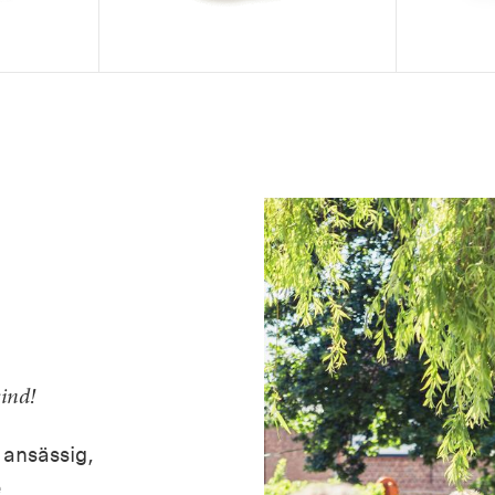
sind!
 ansässig,
e