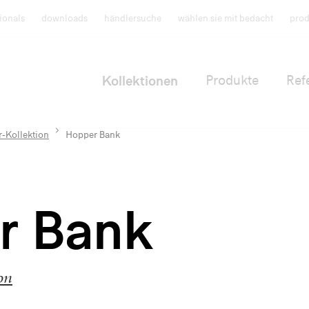
ionals
downloads
händlersuche
wählen sie mit bedacht
prod
Kollektionen
Produkte
Ref
-Kollektion
Hopper Bank
r Bank
on