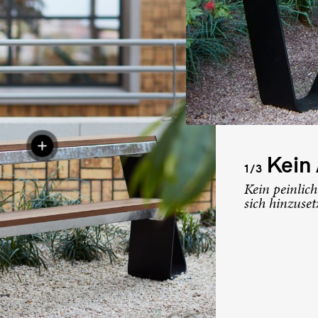
Kein 
1/3
Kein peinlic
sich hinzuset