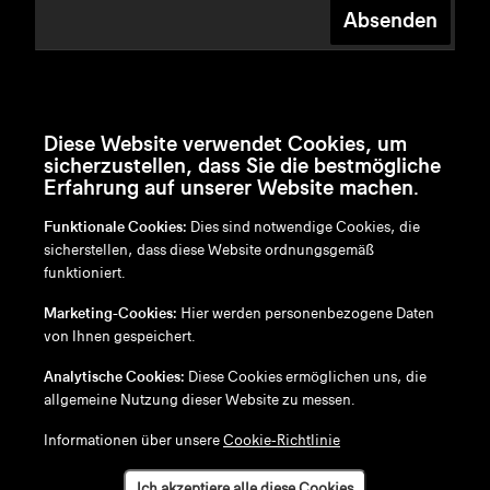
Absenden
Diese Website verwendet Cookies, um
sicherzustellen, dass Sie die bestmögliche
Erfahrung auf unserer Website machen.
Funktionale Cookies:
Dies sind notwendige Cookies, die
sicherstellen, dass diese Website ordnungsgemäß
funktioniert.
en
/
nl
/
fr
/
de
Marketing-Cookies:
Hier werden personenbezogene Daten
Disclaimer
von Ihnen gespeichert.
Datenschutzrichtlinie
Cookie-Richtlinie
Analytische Cookies:
Diese Cookies ermöglichen uns, die
allgemeine Nutzung dieser Website zu messen.
Informationen über unsere
Cookie-Richtlinie
Ich akzeptiere alle diese Cookies