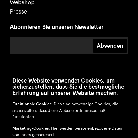
Webshop
Presse
Abonnieren Sie unseren Newsletter
Absenden
Diese Website verwendet Cookies, um
sicherzustellen, dass Sie die bestmögliche
Erfahrung auf unserer Website machen.
Funktionale Cookies:
Dies sind notwendige Cookies, die
sicherstellen, dass diese Website ordnungsgemäß
funktioniert.
en
/
nl
/
fr
/
de
Marketing-Cookies:
Hier werden personenbezogene Daten
Disclaimer
von Ihnen gespeichert.