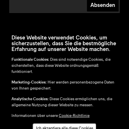
Absenden
Diese Website verwendet Cookies, um
sicherzustellen, dass Sie die bestmögliche
Erfahrung auf unserer Website machen.
Funktionale Cookies:
Dies sind notwendige Cookies, die
sicherstellen, dass diese Website ordnungsgemäß
funktioniert.
en
/
nl
/
fr
/
de
Marketing-Cookies:
Hier werden personenbezogene Daten
Disclaimer
von Ihnen gespeichert.
Datenschutzrichtlinie
Cookie-Richtlinie
Analytische Cookies:
Diese Cookies ermöglichen uns, die
allgemeine Nutzung dieser Website zu messen.
Informationen über unsere
Cookie-Richtlinie
Ich akzeptiere alle diese Cookies