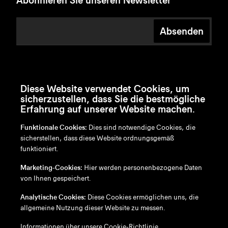
Abonnieren Sie unseren Newsletter
Absenden
Diese Website verwendet Cookies, um
sicherzustellen, dass Sie die bestmögliche
Erfahrung auf unserer Website machen.
Funktionale Cookies:
Dies sind notwendige Cookies, die
sicherstellen, dass diese Website ordnungsgemäß
funktioniert.
en
/
nl
/
fr
/
de
Marketing-Cookies:
Hier werden personenbezogene Daten
Disclaimer
von Ihnen gespeichert.
Datenschutzrichtlinie
Cookie-Richtlinie
Analytische Cookies:
Diese Cookies ermöglichen uns, die
allgemeine Nutzung dieser Website zu messen.
Informationen über unsere
Cookie-Richtlinie