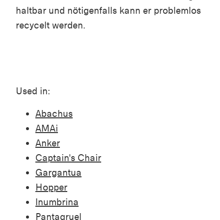
haltbar und nötigenfalls kann er problemlos
recycelt werden.
Used in:
Abachus
AMAi
Anker
Captain's Chair
Gargantua
Hopper
Inumbrina
Pantagruel