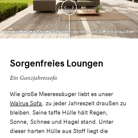
Kippen Sie den Sensu Schirm ...
... holen Sie sich den Schatten dorthin, wo Sie ihn brauchen
Sorgenfreies Loungen
Ein Ganzjahressofa
Wie große Meeressäuger liebt es unser
Walrus Sofa
, zu jeder Jahreszeit draußen zu
bleiben. Seine taffe Hülle hält Regen,
Sonne, Schnee und Hagel stand. Unter
dieser harten Hülle aus Stoff liegt die