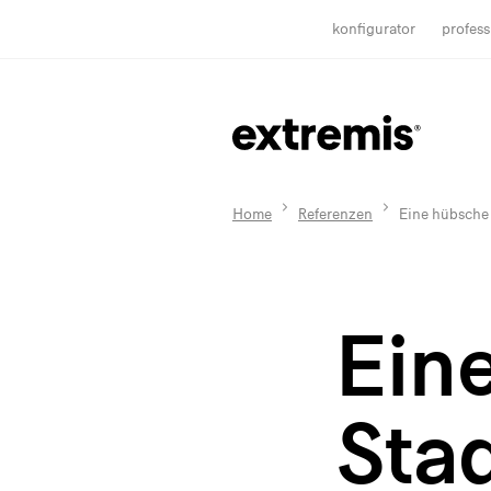
konfigurator
profess
Home
Referenzen
Eine hübsche 
Ein
Sta