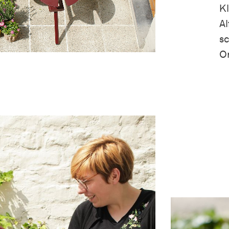
Kl
Al
sc
Or