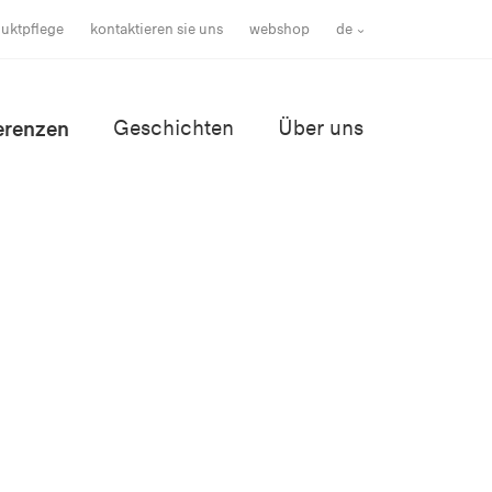
uktpflege
kontaktieren sie uns
webshop
de
erenzen
Geschichten
Über uns