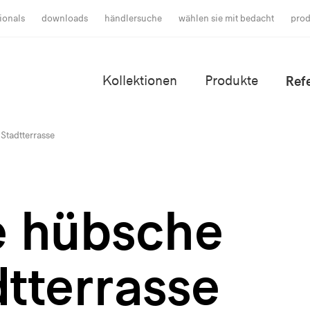
ionals
downloads
händlersuche
wählen sie mit bedacht
prod
Kollektionen
Produkte
Ref
Stadtterrasse
e hübsche
dtterrasse