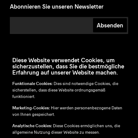
Abonnieren Sie unseren Newsletter
Absenden
Diese Website verwendet Cookies, um
sicherzustellen, dass Sie die bestmögliche
Erfahrung auf unserer Website machen.
Funktionale Cookies:
Dies sind notwendige Cookies, die
sicherstellen, dass diese Website ordnungsgemäß
funktioniert.
en
/
nl
/
fr
/
de
Marketing-Cookies:
Hier werden personenbezogene Daten
Disclaimer
von Ihnen gespeichert.
Datenschutzrichtlinie
Cookie-Richtlinie
Analytische Cookies:
Diese Cookies ermöglichen uns, die
allgemeine Nutzung dieser Website zu messen.