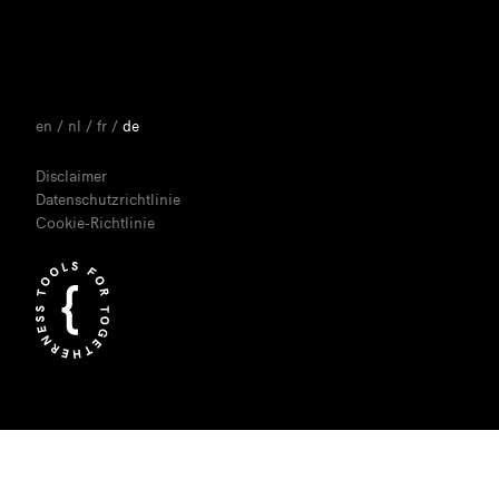
en
/
nl
/
fr
/
de
Disclaimer
Datenschutzrichtlinie
Cookie-Richtlinie