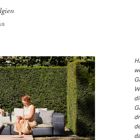
lgien
us
Ha
we
G
Wa
di
Ga
dr
de
da