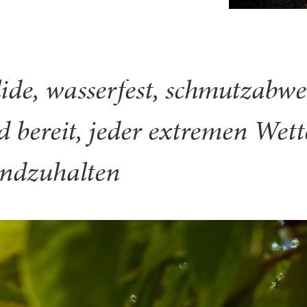
lide, wasserfest, schmutzabw
d bereit, jeder extremen Wett
andzuhalten