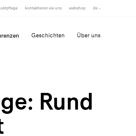
uktpflege
kontaktieren sie uns
webshop
de
erenzen
Geschichten
Über uns
nge: Rund
t