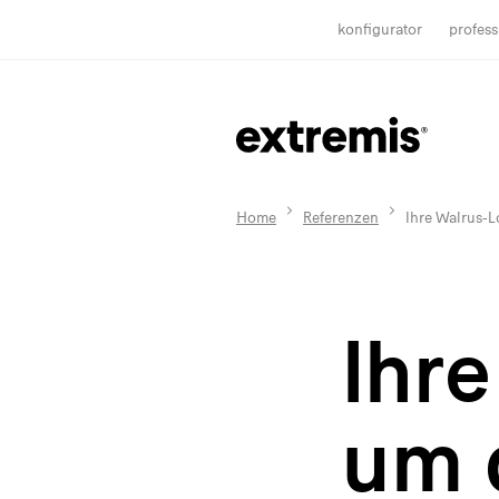
konfigurator
profess
Home
Referenzen
Ihre Walrus-L
Ihr
um 