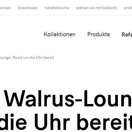
ionals
downloads
händlersuche
wählen sie mit bedacht
prod
Kollektionen
Produkte
Ref
ounge: Rund um die Uhr bereit
e Walrus-Lou
die Uhr berei