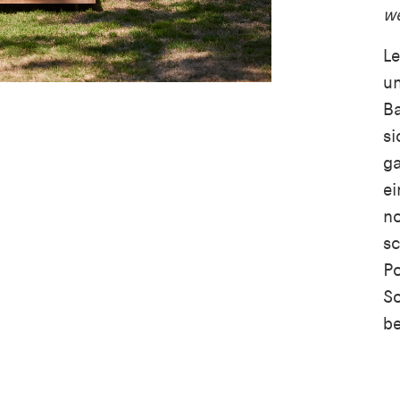
we
Le
un
Ba
si
ga
ei
n
sc
Po
So
be