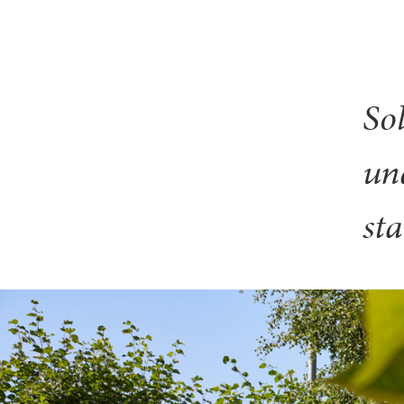
So
un
st