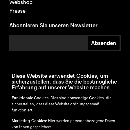
Webshop
Presse
Abonnieren Sie unseren Newsletter
Absenden
Diese Website verwendet Cookies, um
sicherzustellen, dass Sie die bestmögliche
Erfahrung auf unserer Website machen.
Funktionale Cookies:
Dies sind notwendige Cookies, die
sicherstellen, dass diese Website ordnungsgemäß
funktioniert.
en
/
nl
/
fr
/
de
Marketing-Cookies:
Hier werden personenbezogene Daten
Disclaimer
von Ihnen gespeichert.