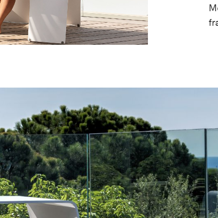
Me
fr