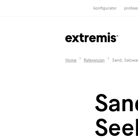
konfigurator
profess
Home
Referenzen
Sand, Salzwas
San
Seel