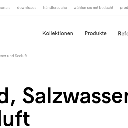
ionals
downloads
händlersuche
wählen sie mit bedacht
prod
Kollektionen
Produkte
Ref
ser und Seeluft
d, Salzwasse
uft