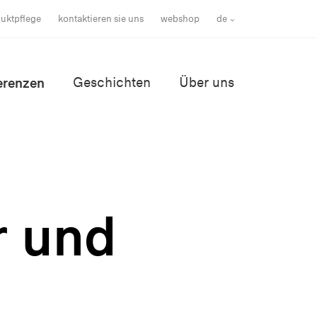
uktpflege
kontaktieren sie uns
webshop
de
erenzen
Geschichten
Über uns
r und