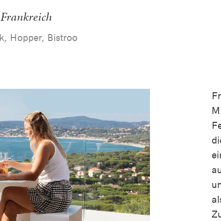
 Frankreich
k, Hopper, Bistroo
Fr
Mi
Fe
di
ei
au
u
al
Zu