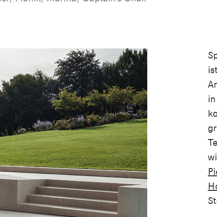
Sp
is
An
in
ko
gr
Te
wi
Pi
H
St