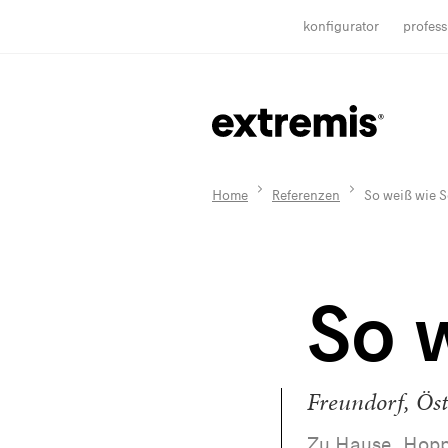
konfigurator
profess
Home
Referenzen
So weiß wie 
So 
Freundorf, Öst
Zu Hause, Hoppe