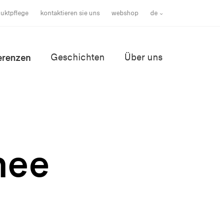
uktpflege
kontaktieren sie uns
webshop
de
erenzen
Geschichten
Über uns
nee