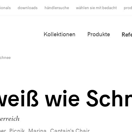
ionals
downloads
händlersuche
wählen sie mit bedacht
prod
Kollektionen
Produkte
Ref
Schnee
weiß wie Sch
erreich
r, Picnik, Marina, Captain's Chair