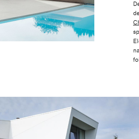
De
d
Ch
sp
El
na
fo