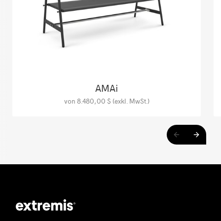
AMAi
von 8.480,00 $ (exkl. MwSt.)