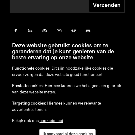
Verzenden
Deze website gebruikt cookies om te
garanderen dat je kunt genieten van de
beste ervaring op onze website.
Functionele cookies:
Dit zijn noodzakelijke cookies die
ervoor zorgen dat deze website goed functioneert.
en
/
nl
/
fr
/
de
Prestatiecookies:
Hiermee kunnen we het algemeen gebruik
Disclaimer
van deze website meten.
Privacybeleid
Cookiebeleid
Targeting cookies:
Hiermee kunnen we relevante
advertenties tonen.
Bekijk ook ons
cookiebeleid
Ik aanvaard al deze cookies