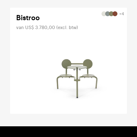
+4
Bistroo
van US$ 3.780,00 (excl. btw)