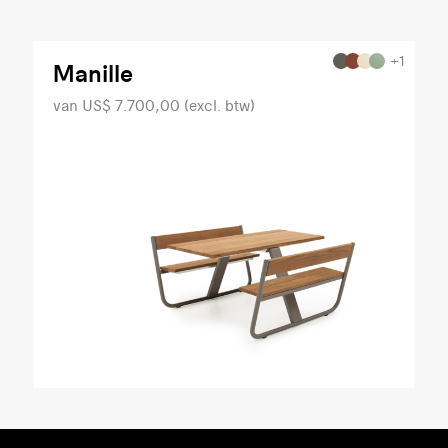
+1
Manille
van US$ 7.700,00 (excl. btw)