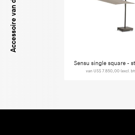
Accessoire van deze producten
Sensu single square - s
van US$ 7.850,00 (excl. bt