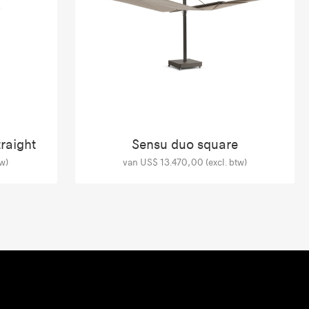
traight
Sensu duo square
w)
van US$ 13.470,00 (excl. btw)