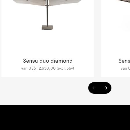
Sensu duo diamond
Sens
van US$ 12.630,00 (excl. btw)
van U