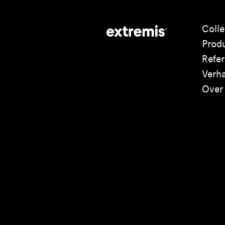
Colle
Prod
Refer
Verh
Over