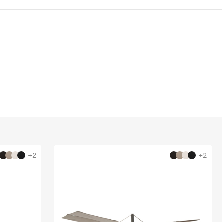
+2
+2