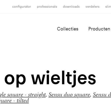
configurator
professionals
downloads
verdelers
sli
Collecties
Producten
 op wieltjes
le square - straight
,
Sensu duo square
,
Sensu 
uare - tilted