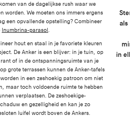
skomen van de dagelijkse rush waar we
Ste
en worden. We moeten ons immers ergens
aag een opvallende opstelling
? Combineer
als
e
Inumbrina-
parasol
.
mi
neer hout en staal in je favoriete kleuren
oject. De Anker is een blijver: in je tuin, op
in e
urant of in de ontspanningsruimte van je
 op grote terrassen kunnen de Anker-tafels
 worden in een zeshoekig patroon om niet
en, maar toch voldoende ruimte te hebben
kunnen verplaatsen. De zeshoekige-
chaduw en gezelligheid en kan je zo
esloten luifel wordt boven de Ankers.