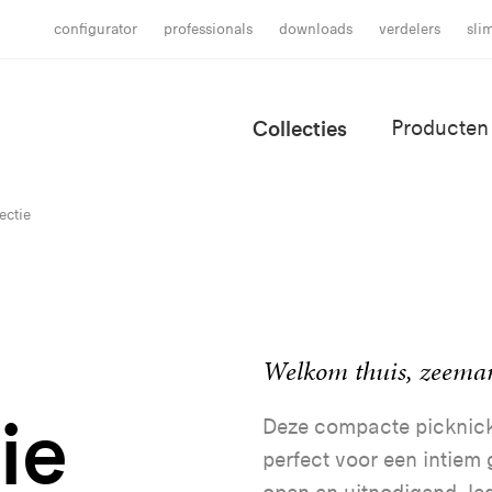
configurator
professionals
downloads
verdelers
sli
Collecties
Producten
ectie
Welkom thuis, zeema
ie
Deze compacte picknickt
perfect voor een intiem 