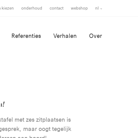
m kiezen
onderhoud
contact
webshop
nl
Referenties
Verhalen
Over
n!
afel met zes zitplaatsen is
gesprek, maar oogt tegelijk