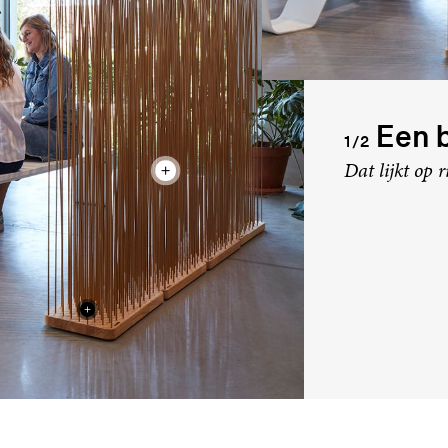
Een b
1/2
Dat lijkt op r