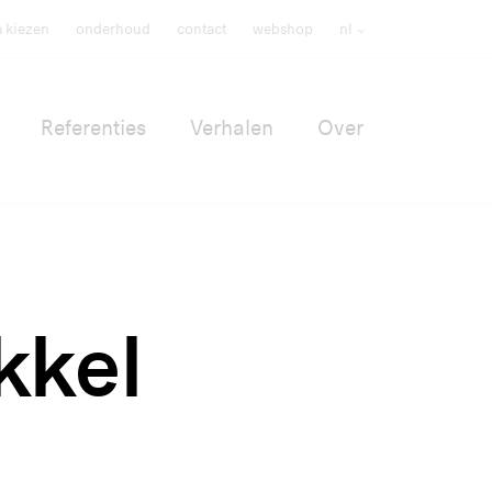
m kiezen
onderhoud
contact
webshop
nl
Referenties
Verhalen
Over
kkel