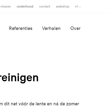
m kiezen
onderhoud
contact
webshop
nl
Referenties
Verhalen
Over
reinigen
m dit
net vóór de lente
en ná de zomer