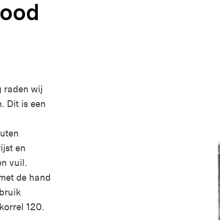
Wood
 raden wij
 Dit is een
outen
jst en
n vuil.
 met de hand
bruik
korrel 120.