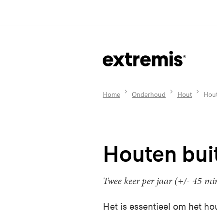
Home
Onderhoud
Hout
Hout
Houten bui
Twee keer per jaar (+/- 45 mi
Het is essentieel
om het hout