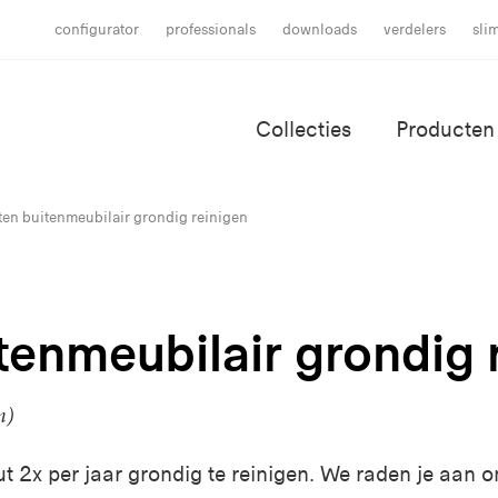
configurator
professionals
downloads
verdelers
sli
Collecties
Producten
en buitenmeubilair grondig reinigen
tenmeubilair grondig 
n)
 2x per jaar grondig te reinigen
. We raden je aan o