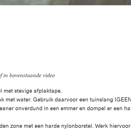
of in bovenstaande video
 met stevige afplaktape.
ak met water. Gebruik daarvoor een tuinslang (GEEN
eaner onverdund in een emmer en dompel er een har
en zone met een harde nylonborstel. Werk hiervoor a