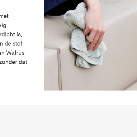
 met
vig
dicht is,
n de stof
an Walrus
 zonder dat