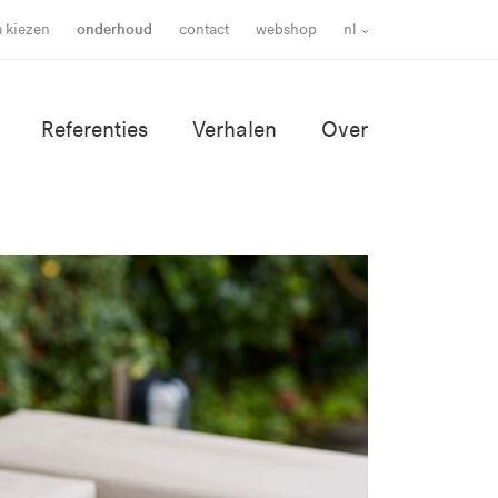
m kiezen
onderhoud
contact
webshop
nl
Referenties
Verhalen
Over