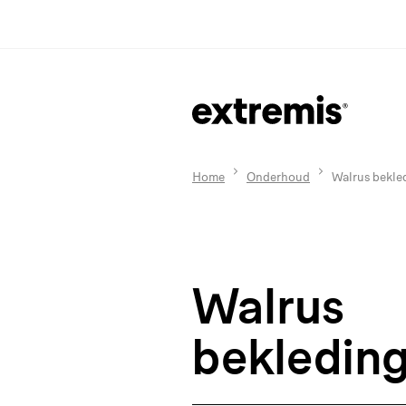
Home
Onderhoud
Walrus bekle
Walrus
bekledin