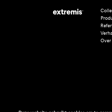
Colle
Prod
Refer
Verh
Over