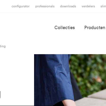
configurator
professionals
downloads
verdelers
sli
Collecties
Producten
ding
g