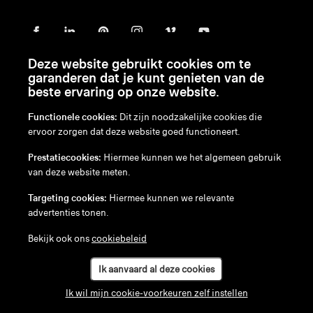
Deze website gebruikt cookies om te
garanderen dat je kunt genieten van de
beste ervaring op onze website.
Functionele cookies:
Dit zijn noodzakelijke cookies die
ervoor zorgen dat deze website goed functioneert.
en
/
nl
/
fr
/
de
Prestatiecookies:
Hiermee kunnen we het algemeen gebruik
Disclaimer
van deze website meten.
Privacybeleid
Cookiebeleid
Targeting cookies:
Hiermee kunnen we relevante
advertenties tonen.
Bekijk ook ons
cookiebeleid
Ik aanvaard al deze cookies
Ik wil mijn cookie-voorkeuren zelf instellen