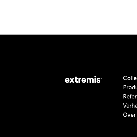
Colle
Prod
Refer
Verh
Over