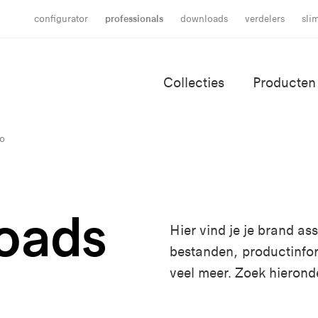
configurator
professionals
downloads
verdelers
sli
Collecties
Producten
o
oads
Hier vind je je brand a
bestanden, productinfo
veel meer. Zoek hierond