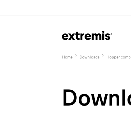
Home
Downloads
Hopper comb
Downl