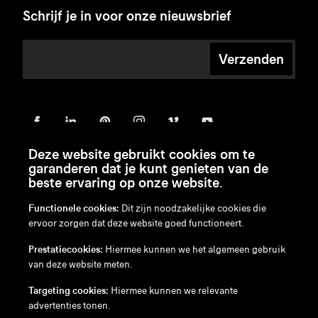
Schrijf je in voor onze nieuwsbrief
Verzenden
Deze website gebruikt cookies om te
garanderen dat je kunt genieten van de
beste ervaring op onze website.
Functionele cookies:
Dit zijn noodzakelijke cookies die
ervoor zorgen dat deze website goed functioneert.
en
/
nl
/
fr
/
de
Prestatiecookies:
Hiermee kunnen we het algemeen gebruik
Disclaimer
van deze website meten.
Privacybeleid
Cookiebeleid
Targeting cookies:
Hiermee kunnen we relevante
advertenties tonen.