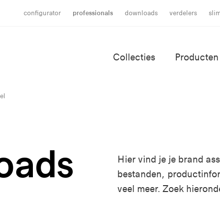
configurator
professionals
downloads
verdelers
sli
Collecties
Producten
el
oads
Hier vind je je brand a
bestanden, productinfo
veel meer. Zoek hierond