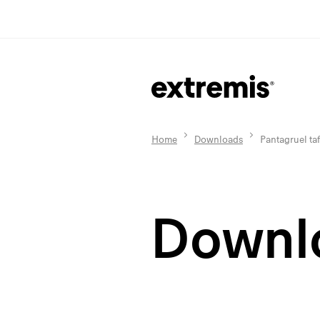
Home
Downloads
Pantagruel taf
Downl