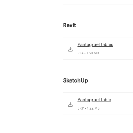
Revit
Pantagruel tables
RFA - 1.60 MB
SketchUp
Pantagruel table
SKP - 1.22 MB