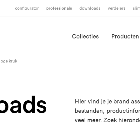
configurator
professionals
downloads
verdelers
sli
Collecties
Producten
hoge kruk
oads
Hier vind je je brand a
bestanden, productinfo
veel meer. Zoek hierond