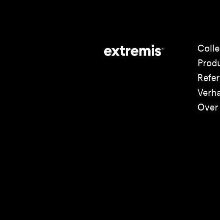
Colle
Prod
Refer
Verh
Over