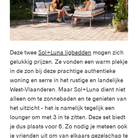
Deze
twee
Sol+Luna
ligbedden
mogen
zich
gelukkig
prijzen
. Ze
vonden
een
warm
plekje
in de
zon
bij
deze
prachtige
authentieke
woning
en
serre in het
rustige
en
landelijke
West-Vlaanderen. Maar
Sol+Luna
dient
niet
alleen
om
te
zonnebaden
en
te
genieten
van
het
uitzicht
- het is
namelijk
tegelijk
een
lounger om met 3 in
te
zitten
.
Deze
set
biedt
je
dus
plaats
voor
6. Zo
nodig
je
meteen
ook
je
vrienden
uit
om van
elkaars
gezelschap
te