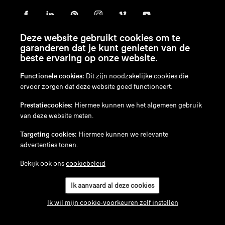
Deze website gebruikt cookies om te
garanderen dat je kunt genieten van de
beste ervaring op onze website.
Functionele cookies:
Dit zijn noodzakelijke cookies die
ervoor zorgen dat deze website goed functioneert.
en
/
nl
/
fr
/
de
Prestatiecookies:
Hiermee kunnen we het algemeen gebruik
Disclaimer
van deze website meten.
Privacybeleid
Cookiebeleid
Targeting cookies:
Hiermee kunnen we relevante
advertenties tonen.
Bekijk ook ons
cookiebeleid
Ik aanvaard al deze cookies
Ik wil mijn cookie-voorkeuren zelf instellen