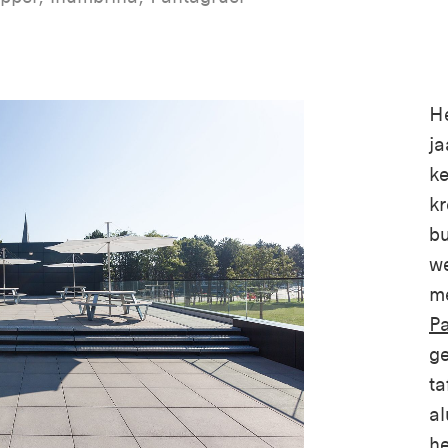
H
ja
ke
kr
bu
w
m
P
ge
ta
al
he