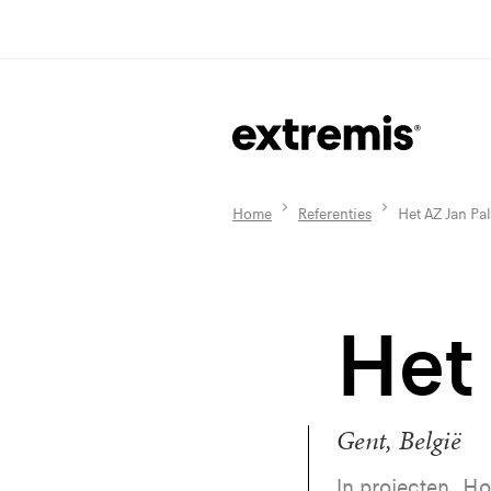
Home
Referenties
Het AZ Jan Pal
Het 
Gent, België
In projecten, H