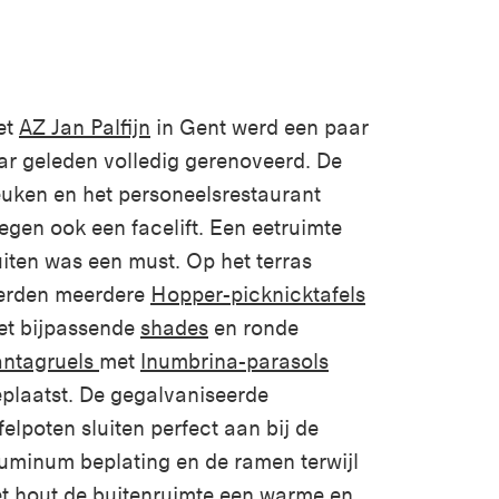
et
AZ Jan Palfijn
in Gent werd een paar
ar geleden volledig gerenoveerd. De
uken en het personeelsrestaurant
egen ook een facelift. Een eetruimte
iten was een must. Op het terras
erden meerdere
Hopper-picknicktafels
et bijpassende
shades
en ronde
antagruels
met
Inumbrina-parasols
plaatst. De gegalvaniseerde
felpoten sluiten perfect aan bij de
uminum beplating en de ramen terwijl
t hout de buitenruimte een warme en