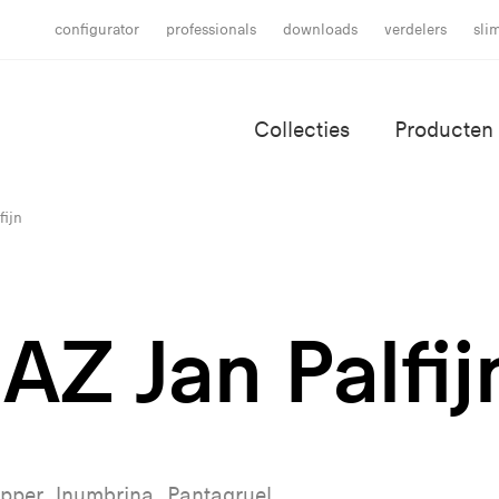
configurator
professionals
downloads
verdelers
sli
Collecties
Producten
fijn
AZ Jan Palfij
opper, Inumbrina, Pantagruel