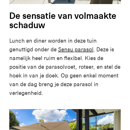
De sensatie van volmaakte
schaduw
L
unch
en
diner
w
orden
in
d
eze
t
uin
g
enuttigd
o
nder
de
Sensu paraso
l
.
D
eze
is
n
amelijk
heel
r
uim
e
n
f
lexibel
.
Kies de
p
ositie
van de
p
arasolvoet
,
r
oteer
,
e
n
s
tel
de
h
oe
k
in van je doek
. Op
g
een
e
nkel
moment
van de
d
ag
b
reng
je
d
eze
parasol in
v
erlegenheid
.