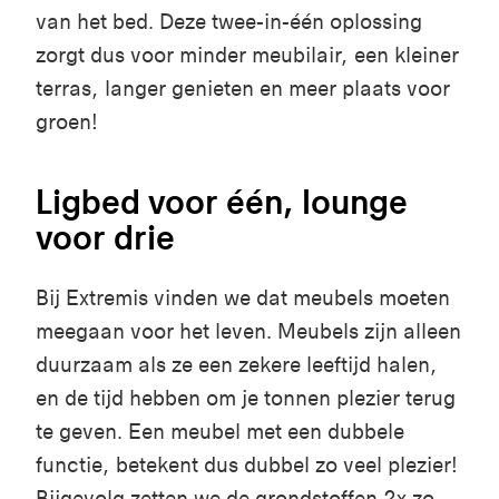
van het bed
.
Deze
t
wee
-
in
-
één
oplossing
zorgt
dus
voor
minder
meubilair
,
een
kleiner
terras
,
langer
genieten
en
meer
plaats
voor
groen
!
Ligbed voor één, lounge
voor drie
Bij Extremis vinden we dat meubels moeten
meegaan voor het leven. Meubels zijn alleen
duurzaam als ze een zekere leeftijd halen,
en de tijd hebben om je tonnen plezier terug
te geven. Een meubel met een dubbele
functie, betekent dus dubbel zo veel plezier!
Bijgevolg zetten we de grondstoffen 2x zo