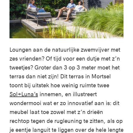
Loungen
aan
de
natuurlijke
zwemvijver
met
zes
vrienden
? Of
tijd
voor
een
dutje
met
z’n
tweetjes
?
Groter
dan 3
op
3 meter
moet
het
terras
dan
niet
zijn
! Dit
terras
in Mortsel
toont
bij
uitstek
hoe
weinig
ruimte
twee
Sol+Luna’s
innemen
,
en
illustre
ert
wondermooi
wat er zo
innovatief
aan
is:
d
it
meubel
laat
toe
zowel
met
z’n
drie
ën
rechtop
tegen
de
rugleuning
te
zitte
n
,
als
op
je
eentje
languit
te
liggen
over de hele
lengte