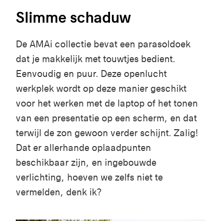
Slimme schaduw
De
AMAi
collectie
b
evat
e
en
parasoldoek
dat
je
makkelijk
met
touwtjes
bedient
.
Eenvoudig
en
puur
.
De
ze
openlucht
werkplek
wordt
op
deze
manier
geschikt
voor
het
werken
met de laptop of het
tonen
van
een
presentatie
op
een
scherm
,
en
dat
terwijl
de
zon
gewoon
verder
schijnt
.
Zalig
!
Dat er
allerhande
oplaadpunten
beschikbaar
zijn
,
en
ingebouwde
verlichting
,
hoeven
we
zelfs
niet
te
vermelden
,
denk
ik
?