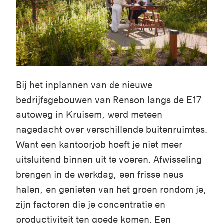
Bij het
inplannen
van
de
nieuwe
bedrijfsgebouwen
van Renson
langs
de E17
autoweg
in
Kruisem
,
werd
meteen
nagedacht
over
verschillende
buitenruimtes
.
Want
een
kantoorjob
hoeft
je
niet
meer
uitsluitend
binnen
uit
te
voeren
.
Afwisseling
brengen
in de
werkdag
,
een
frisse
neus
halen
,
en
genieten
van het
groen
ro
ndom
je,
zijn
factoren
die je
concentratie
en
productiviteit
ten
goede
komen
.
Een