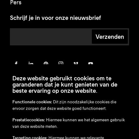
Pers
Schrijf je in voor onze nieuwsbrief
Verzenden
Deze website gebruikt cookies om te
garanderen dat je kunt genieten van de
beste ervaring op onze website.
Functionele cookies:
Dit zijn noodzakelijke cookies die
ervoor zorgen dat deze website goed functioneert.
en
/
nl
/
fr
/
de
Prestatiecookies:
Hiermee kunnen we het algemeen gebruik
Disclaimer
van deze website meten.
Privacybeleid
Cookiebeleid
Targeting cookies:
Hiermee kunnen we relevante