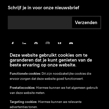
Schrijf je in voor onze nieuwsbrief
Verzenden
Deze website gebruikt cookies om te
garanderen dat je kunt genieten van de
beste ervaring op onze website.
Functionele cookies:
Dit zijn noodzakelijke cookies die
ervoor zorgen dat deze website goed functioneert.
en
/
nl
/
fr
/
de
Prestatiecookies:
Hiermee kunnen we het algemeen gebruik
Disclaimer
van deze website meten.
Privacybeleid
Cookiebeleid
Targeting cookies:
Hiermee kunnen we relevante
advertenties tonen.