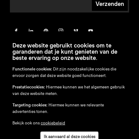
Verzenden
Deze website gebruikt cookies om te
garanderen dat je kunt genieten van de
beste ervaring op onze website.
Functionele cookies:
Dit zijn noodzakelijke cookies die
ervoor zorgen dat deze website goed functioneert.
en
/
nl
/
fr
/
de
Prestatiecookies:
Hiermee kunnen we het algemeen gebruik
Disclaimer
van deze website meten.
Privacybeleid
Cookiebeleid
Targeting cookies:
Hiermee kunnen we relevante
advertenties tonen.
Bekijk ook ons
cookiebeleid
Ik aanvaard al deze cookies