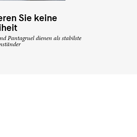
eren Sie keine
iheit
d Pantagruel dienen als stabilste
mständer