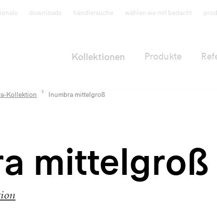
ionals
downloads
händlersuche
wählen sie mit bedacht
prod
Kollektionen
Produkte
Ref
a-Kollektion
Inumbra mittelgroß
a mittelgroß
tion