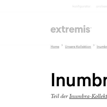
konfigurator
profess
Home
Unsere Kollektion
Inumbr
Inumbr
Teil der
Inumbra-Kollek