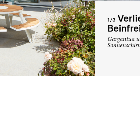
Verli
1/3
Beinfre
Gargantua un
Sonnenschir