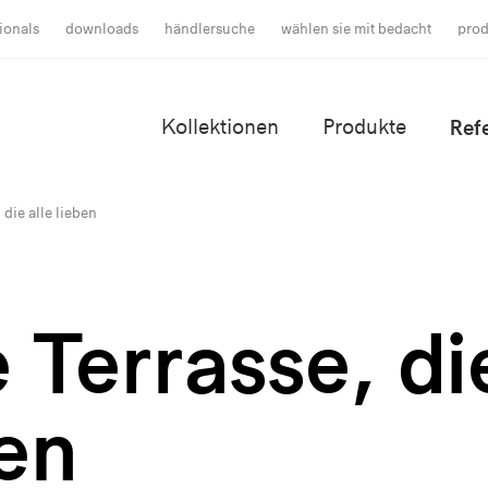
ionals
downloads
händlersuche
wählen sie mit bedacht
prod
Kollektionen
Produkte
Ref
 die alle lieben
 Terrasse, di
ben