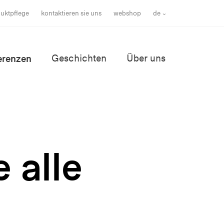
uktpflege
kontaktieren sie uns
webshop
de
erenzen
Geschichten
Über uns
e alle