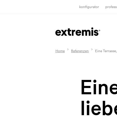
konfigurator
profess
Home
Referenzen
Eine Terrasse,
Eine
lie