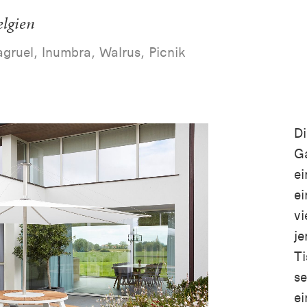
elgien
gruel, Inumbra, Walrus, Picnik
Di
Ga
ei
ei
vi
je
Ti
se
ei