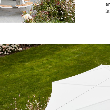
an
St