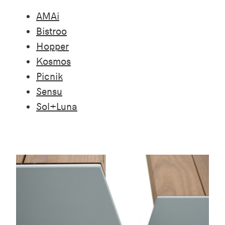
AMAi
Bistroo
Hopper
Kosmos
Picnik
Sensu
Sol+Luna