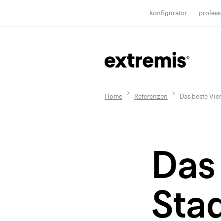
konfigurator
profess
Home
Referenzen
Das beste Vier
Das 
Sta