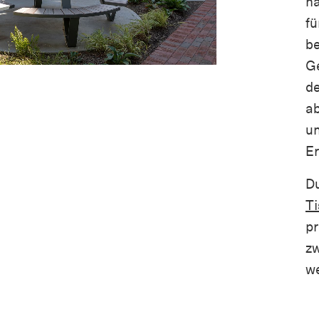
na
fü
b
G
de
a
un
Er
D
T
pr
z
we