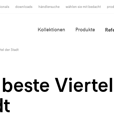
ionals
downloads
händlersuche
wählen sie mit bedacht
prod
Kollektionen
Produkte
Ref
tel der Stadt
beste Viertel
dt