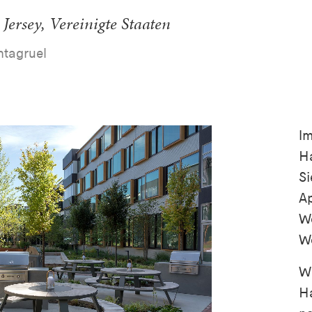
Jersey, Vereinigte Staaten
ntagruel
Im
Ha
S
Ap
Wo
Wo
W
Ha