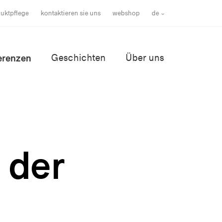
uktpflege
kontaktieren sie uns
webshop
de
erenzen
Geschichten
Über uns
 der