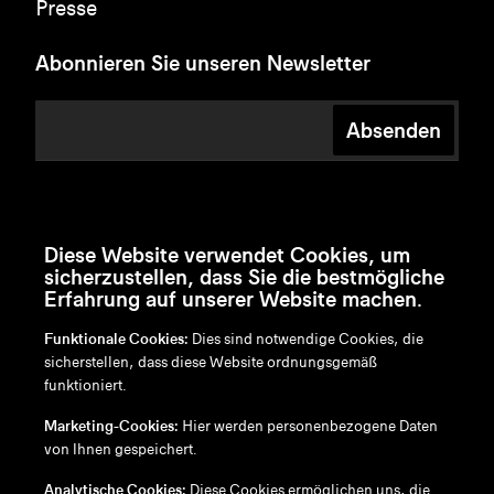
Presse
Abonnieren Sie unseren Newsletter
Absenden
Diese Website verwendet Cookies, um
sicherzustellen, dass Sie die bestmögliche
Erfahrung auf unserer Website machen.
Funktionale Cookies:
Dies sind notwendige Cookies, die
sicherstellen, dass diese Website ordnungsgemäß
funktioniert.
en
/
nl
/
fr
/
de
Marketing-Cookies:
Hier werden personenbezogene Daten
Disclaimer
von Ihnen gespeichert.
Datenschutzrichtlinie
Cookie-Richtlinie
Analytische Cookies:
Diese Cookies ermöglichen uns, die