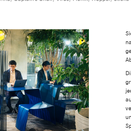
Si
na
ge
Ab
D
gr
je
au
ve
un
S