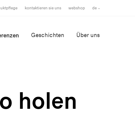
uktpflege
kontaktieren sie uns
webshop
de
erenzen
Geschichten
Über uns
ro holen