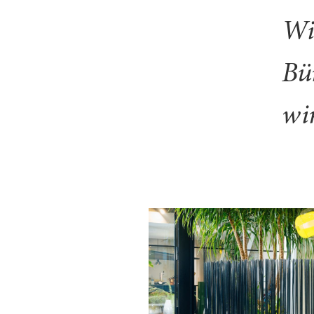
Wi
Bür
wi