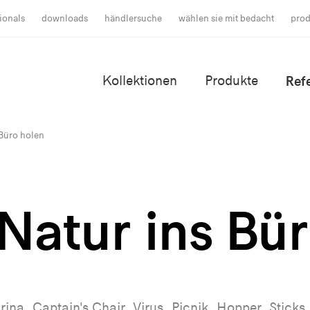
ionals
downloads
händlersuche
wählen sie mit bedacht
prod
Kollektionen
Produkte
Ref
 Büro holen
Natur ins Bü
rina, Captain's Chair, Virus, Picnik, Hopper, Sticks