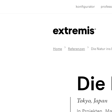
konfigurator
profess
Home
Referenzen
Die Natur ins
Die 
Tokyo, Japan
In Projekten, Ma