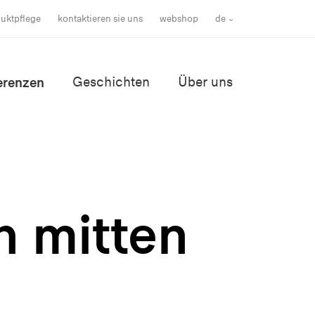
uktpflege
kontaktieren sie uns
webshop
de
erenzen
Geschichten
Über uns
h mitten