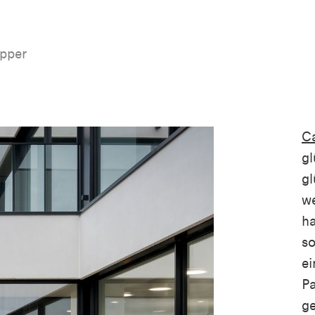
n
opper
C
gl
gl
we
ha
so
ei
Pa
ge