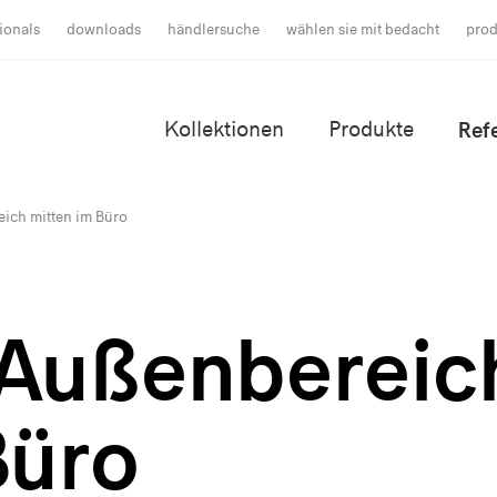
ionals
downloads
händlersuche
wählen sie mit bedacht
prod
Kollektionen
Produkte
Ref
ich mitten im Büro
 Außenbereic
Büro