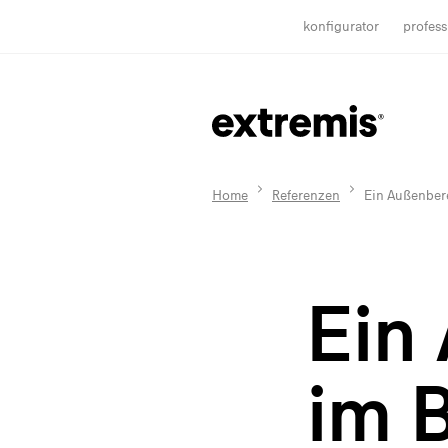
konfigurator
profess
Home
Referenzen
Ein Außenbere
Ein
im 