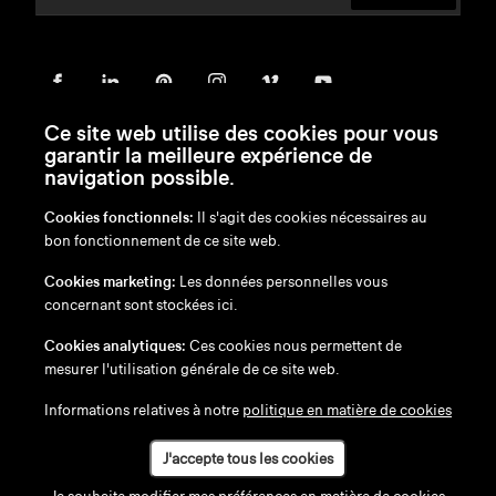
Ce site web utilise des cookies pour vous
garantir la meilleure expérience de
navigation possible.
Cookies fonctionnels:
Il s'agit des cookies nécessaires au
bon fonctionnement de ce site web.
en
/
nl
/
fr
/
de
Cookies marketing:
Les données personnelles vous
Exonération de responsabilité
concernant sont stockées ici.
Politique de confidentialité
Politique en matière de cookies
Cookies analytiques:
Ces cookies nous permettent de
mesurer l'utilisation générale de ce site web.
Informations relatives à notre
politique en matière de cookies
J'accepte tous les cookies