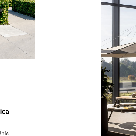
ica
Unis