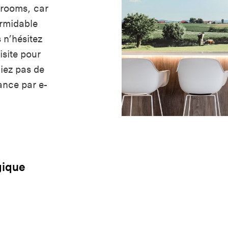
wrooms, car
ormidable
 n’hésitez
isite pour
liez pas de
ance par e-
gique