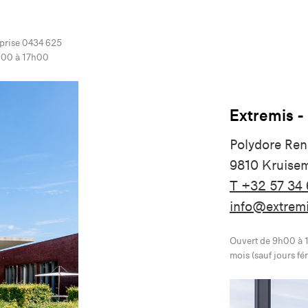
prise 0434 625
3h00 à 17h00
Extremis -
Polydore Ren
9810 Kruisem
T +32 57 34
info@extrem
Ouvert de 9h00 à 1
mois (sauf jours f