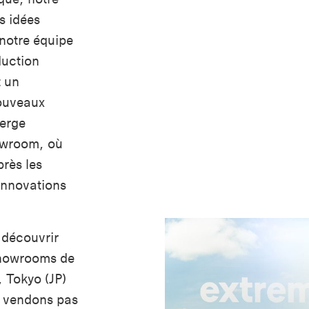
es idées
e notre équipe
duction
t un
nouveaux
berge
owroom, où
rès les
 innovations
 découvrir
showrooms de
 Tokyo (JP)
e vendons pas