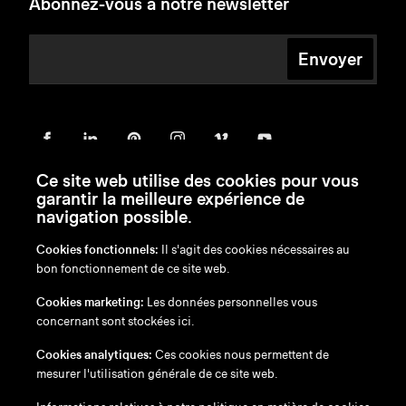
Abonnez-vous à notre newsletter
Envoyer
Ce site web utilise des cookies pour vous
garantir la meilleure expérience de
navigation possible.
Cookies fonctionnels:
Il s'agit des cookies nécessaires au
bon fonctionnement de ce site web.
en
/
nl
/
fr
/
de
Cookies marketing:
Les données personnelles vous
Exonération de responsabilité
concernant sont stockées ici.
Politique de confidentialité
Politique en matière de cookies
Cookies analytiques:
Ces cookies nous permettent de
mesurer l'utilisation générale de ce site web.