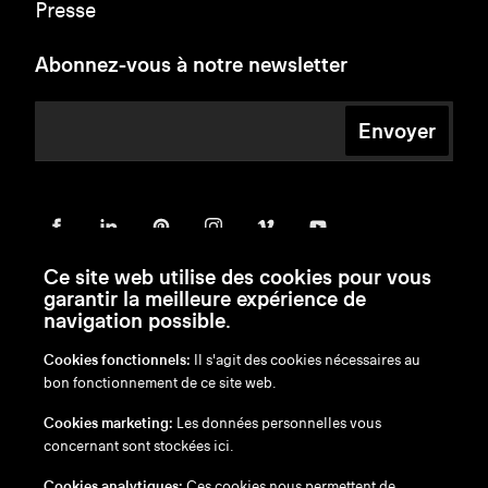
Presse
Abonnez-vous à notre newsletter
Envoyer
Ce site web utilise des cookies pour vous
garantir la meilleure expérience de
navigation possible.
Cookies fonctionnels:
Il s'agit des cookies nécessaires au
bon fonctionnement de ce site web.
en
/
nl
/
fr
/
de
Cookies marketing:
Les données personnelles vous
Exonération de responsabilité
concernant sont stockées ici.
Politique de confidentialité
Politique en matière de cookies
Cookies analytiques:
Ces cookies nous permettent de