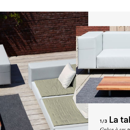
La ta
1/3
Grâce à ses p