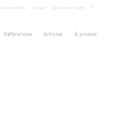
ien des meubles
contact
boutique en ligne
fr
Références
Articles
À propos