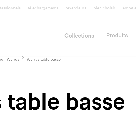
fessionnels
téléchargements
revendeurs
bien choisir
entret
Collections
Produits
ion Walrus
Walrus table basse
 table basse