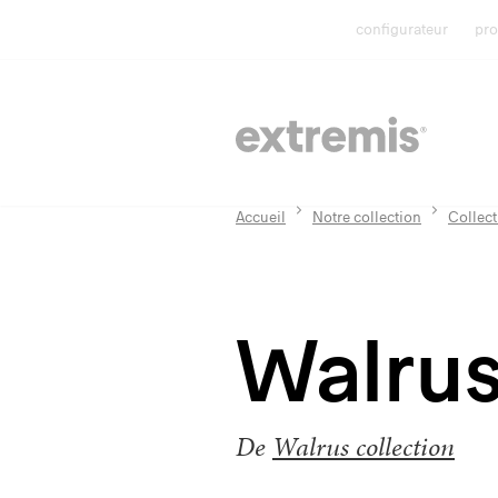
configurateur
pro
Accueil
Notre collection
Collect
Walrus
De
Walrus collection