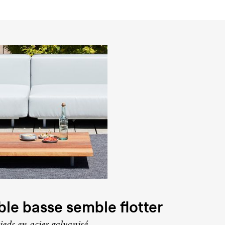
ble basse semble flotter
ieds en acier galvanisé