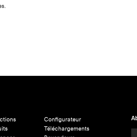
es.
Ab
ctions
Configurateur
its
Téléchargements