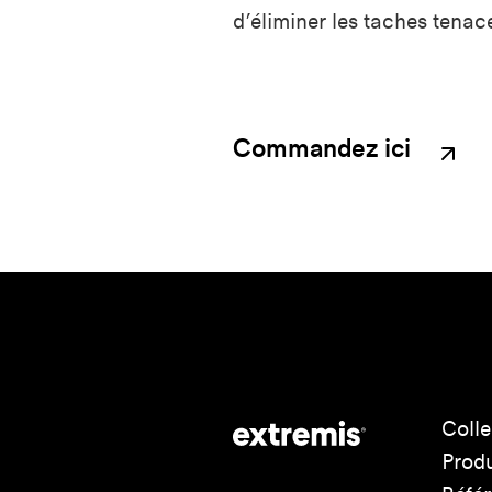
d’éliminer les taches tenac
Commandez ici
Colle
Produ