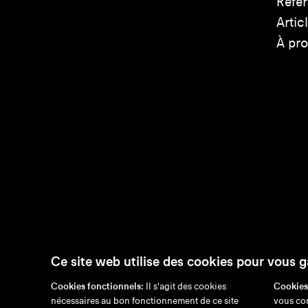
Réfé
Artic
À pr
Ce site web utilise des cookies pour vous g
Cookies fonctionnels:
Il s'agit des cookies
Cookies
nécessaires au bon fonctionnement de ce site
vous con
en
/
nl
/
fr
/
de
Exonér