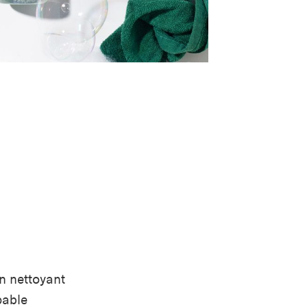
un nettoyant
pable