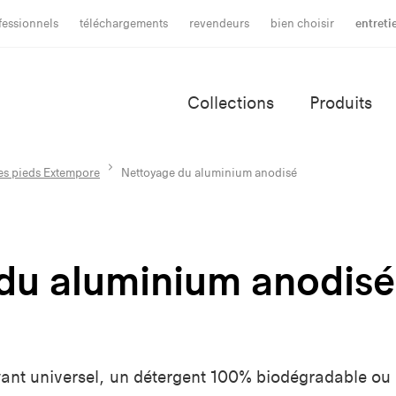
fessionnels
téléchargements
revendeurs
bien choisir
entreti
Collections
Produits
es pieds Extempore
Nettoyage du aluminium anodisé
du aluminium anodisé
oyant universel, un détergent 100% biodégradable ou