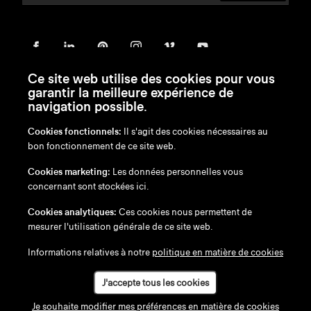
Ce site web utilise des cookies pour vous
garantir la meilleure expérience de
navigation possible.
Cookies fonctionnels:
Il s'agit des cookies nécessaires au
bon fonctionnement de ce site web.
en
/
nl
/
fr
/
de
Cookies marketing:
Les données personnelles vous
Exonération de responsabilité
concernant sont stockées ici.
Politique de confidentialité
Politique en matière de cookies
Cookies analytiques:
Ces cookies nous permettent de
mesurer l'utilisation générale de ce site web.
Informations relatives à notre
politique en matière de cookies
J'accepte tous les cookies
Je souhaite modifier mes préférences en matière de cookies